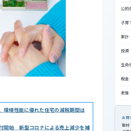
公的
子育
家計
投資
生命
税金
老後
へ、環境性能に優れた住宅の減税期間は
お問
取材
付開始 新型コロナによる売上減少を補