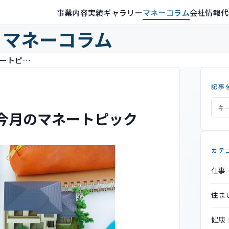
事業内容
実績ギャラリー
マネーコラム
会社情報
代
マネーコラム
【2022年2月】 3分でわかる今月のマネートピック
記事
る今月のマネートピック
カテ
仕事
住ま
健康