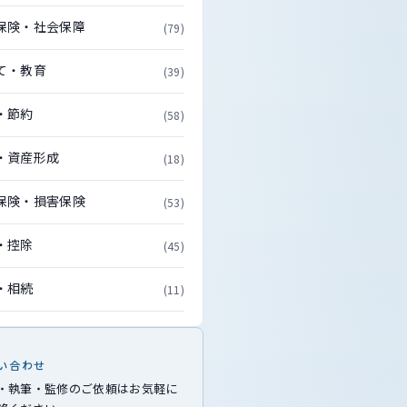
保険・社会保障
(79)
て・教育
(39)
・節約
(58)
・資産形成
(18)
保険・損害保険
(53)
・控除
(45)
・相続
(11)
い合わせ
・執筆・監修のご依頼はお気軽に