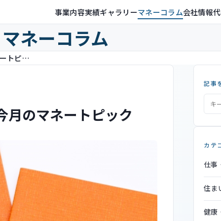
事業内容
実績ギャラリー
マネーコラム
会社情報
代
マネーコラム
【2022年4月】 3分でわかる今月のマネートピック
記事
る今月のマネートピック
カテ
仕事
住ま
健康