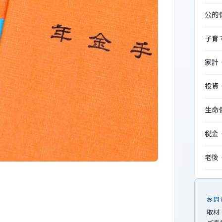
公的
子育
家計
投資
生命
税金
老後
お問
取材