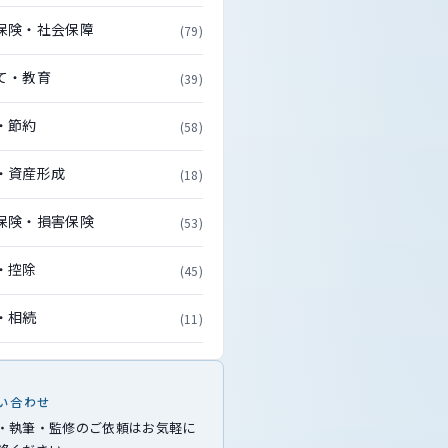
保険・社会保障
(79)
て・教育
(39)
・節約
(58)
・資産形成
(18)
保険・損害保険
(53)
・控除
(45)
・相続
(11)
い合わせ
・執筆・監修のご依頼はお気軽に