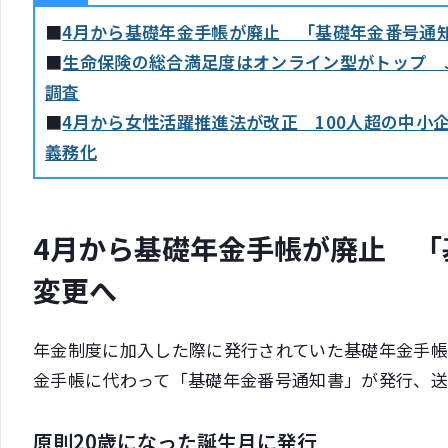
■
4月から基礎年金手帳が廃止 「基礎年金番号通
■
生命保険の総合満足度はオンライン型がトップ J.D
調査
■
4月から女性活躍推進法が改正 100人超の中小
義務化
4月から基礎年金手帳が廃止 「
変更へ
年金制度に加入した際に発行されていた基礎年金手帳が
金手帳に代わって「基礎年金番号通知書」が発行、送
原則20歳になった誕生月に発行