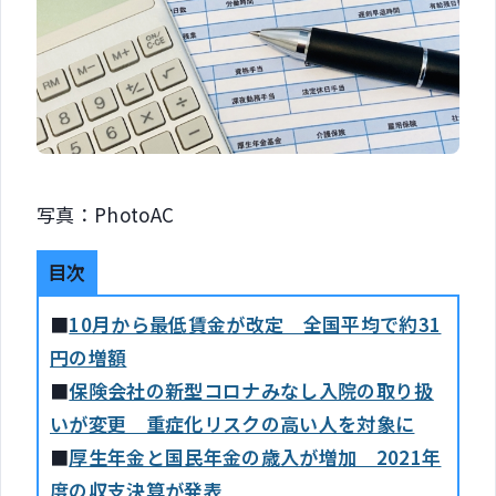
写真：PhotoAC
目次
■
10月から最低賃金が改定 全国平均で約31
円の増額
■
保険会社の新型コロナみなし入院の取り扱
いが変更 重症化リスクの高い人を対象に
■
厚生年金と国民年金の歳入が増加 2021年
度の収支決算が発表