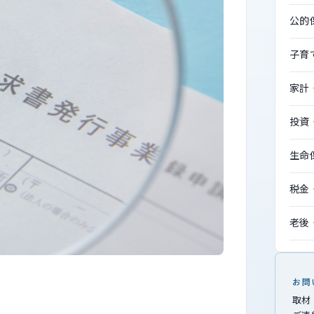
公的
子育
家計
投資
生命
税金
老後
お問
取材