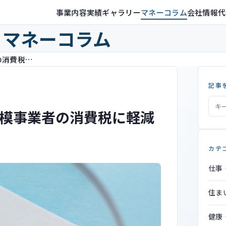
事業内容
実績ギャラリー
マネーコラム
会社情報
代
マネーコラム
インボイス制度開始に伴い小規模事業者の消費税に軽減措置 2023年10月から3年間
記事
模事業者の消費税に軽減
カテ
仕事
住ま
健康