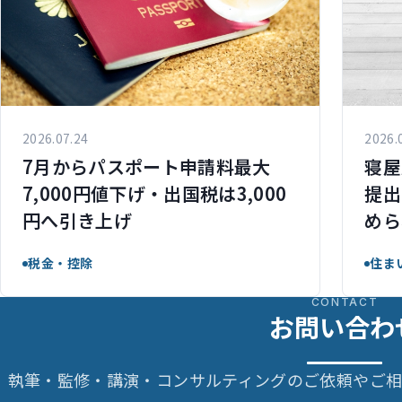
2026.07.24
2026.
7月からパスポート申請料最大
寝屋
7,000円値下げ・出国税は3,000
提出
円へ引き上げ
めら
税金・控除
住ま
CONTACT
お問い合わ
執筆・監修・講演・コンサルティングのご依頼やご