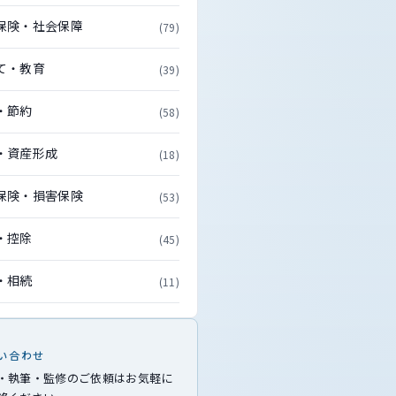
保険・社会保障
(79)
て・教育
(39)
・節約
(58)
・資産形成
(18)
保険・損害保険
(53)
・控除
(45)
・相続
(11)
い合わせ
・執筆・監修のご依頼はお気軽に