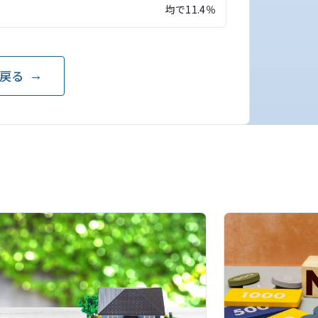
均で11.4％
戻る