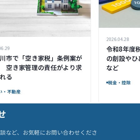
2026.04.28
令和8年度税
06.29
川市で「空き家税」条例案が
の創設やひ
 空き家管理の責任がより求
など
れる
税金・控除
い・不動産
せ
相談など、お気軽にお問い合わせくださ