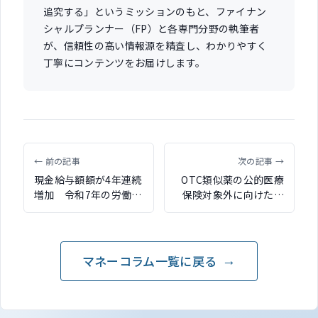
追究する」というミッションのもと、ファイナン
シャルプランナー（FP）と各専門分野の執筆者
が、信頼性の高い情報源を精査し、わかりやすく
丁寧にコンテンツをお届けします。
← 前の記事
次の記事 →
現金給与額額が4年連続
OTC類似薬の公的医療
増加 令和7年の労働経
保険対象外に向けた検
済白書が公開
討が開始 実現すれば
10倍以上の値上がり可
能性も
マネーコラム一覧に戻る