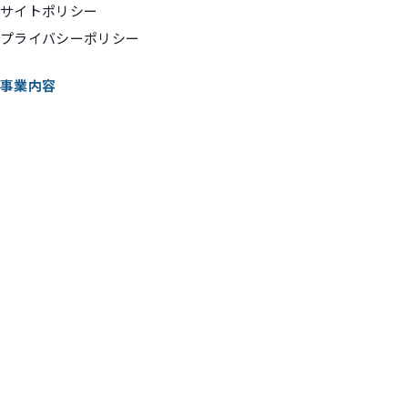
サイトポリシー
プライバシーポリシー
事業内容
執筆・監修
企画コンサルティング・マーケティング支援
講演・動画出演
実績ギャラリー
コンテンツ
お知らせ
マネーコラム
ポッドキャスト
お問い合わせ