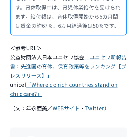
す。育休取得中は、育児休業給付を受けられ
ます。給付額は、育休取得開始から6カ月間
は賃金の約67％、6カ月経過後は50％です。
＜参考URL＞
公益財団法人日本ユニセフ協会
「ユニセフ新報告
書：先進国の育休、保育政策等をランキング【プ
レスリリース】」
unicef
「Where do rich countries stand on
childcare?」
（文：年永亜美／
WEBサイト
・
Twitter
）