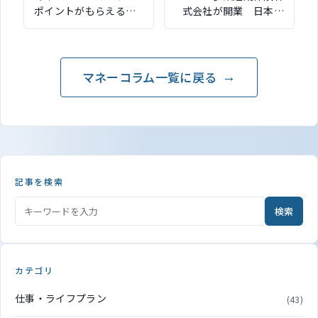
ポイントがもらえる、
式会社が開業 日本初
自治体マイナポイント
の乳がん・子宮頸が
事業が全国17地域で開
ん・子宮体がん経験者
始 出産祝い金などを
向け保険を発売
キャッシュレスで給付
マネーコラム一覧に戻る
記事を検索
検索
カテゴリ
仕事・ライフプラン
(43)