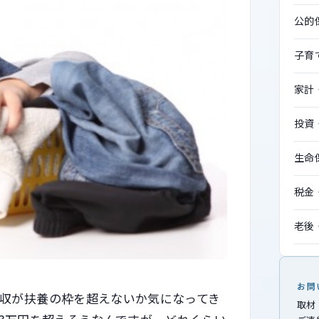
公的
子育
家計
投資
生命
税金
老後
お問
収が扶養の枠を超えないか気になってき
取材