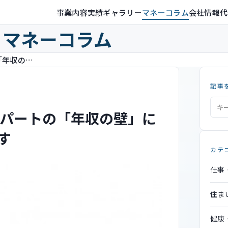
事業内容
実績ギャラリー
マネーコラム
会社情報
代
マネーコラム
主婦が「扶養」で働けない？ パートの「年収の壁」に「106万円の壁」が追加されます
記事
パートの「年収の壁」に
す
カテ
仕事
住ま
健康