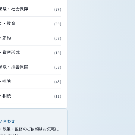
保険・社会保障
(79)
て・教育
(39)
・節約
(58)
・資産形成
(18)
保険・損害保険
(53)
・控除
(45)
・相続
(11)
い合わせ
・執筆・監修のご依頼はお気軽に