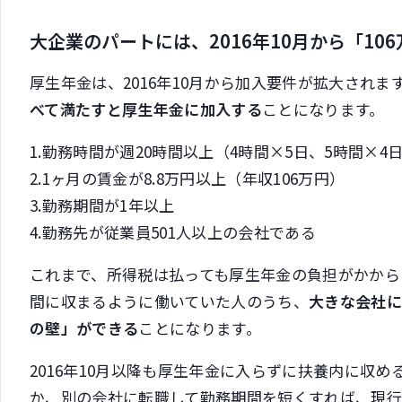
大企業のパートには、2016年10月から「10
厚生年金は、2016年10月から加入要件が拡大されま
べて満たすと厚生年金に加入する
ことになります。
1.勤務時間が週20時間以上（4時間×5日、5時間×4
2.1ヶ月の賃金が8.8万円以上（年収106万円）
3.勤務期間が1年以上
4.勤務先が従業員501人以上の会社である
これまで、所得税は払っても厚生年金の負担がかからな
間に収まるように働いていた人のうち、
大きな会社に
の壁」ができる
ことになります。
2016年10月以降も厚生年金に入らずに扶養内に収
か、別の会社に転職して勤務期間を短くすれば、現行