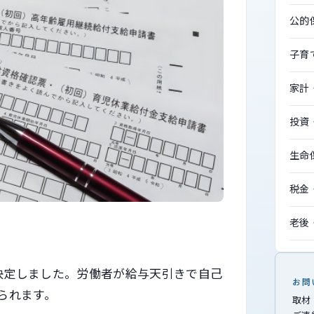
公的
子育
家計
投資
生命
税金
老後
が決定しました。労働者が給与天引きで自己
お問
げられます。
取材