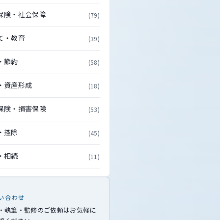
保険・社会保障
(79)
て・教育
(39)
・節約
(58)
・資産形成
(18)
保険・損害保険
(53)
・控除
(45)
・相続
(11)
い合わせ
・執筆・監修のご依頼はお気軽に