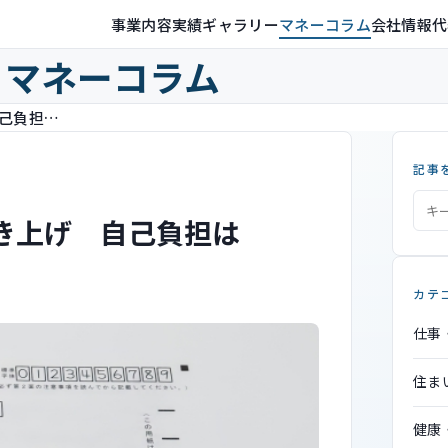
事業内容
実績ギャラリー
マネーコラム
会社情報
代
マネーコラム
令和5年度の雇用保険料率が引き上げ 自己負担は0.5％→0.6％に
記事
き上げ 自己負担は
カテ
仕事
住ま
健康