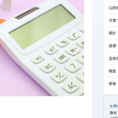
公的
子育
家計
投資
生命
税金
老後
お問
取材