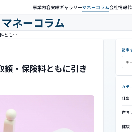
事業内容
実績ギャラリー
マネーコラム
会社情報
代
マネーコラム
令和6年度の国民年金改定 受取額・保険料ともに引き上げへ
記事
取額・保険料ともに引き
カテ
仕事
住ま
健康