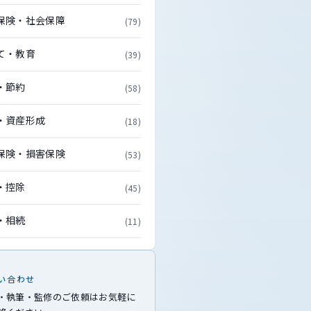
保険・社会保障
(79)
て・教育
(39)
・節約
(58)
・資産形成
(18)
保険・損害保険
(53)
・控除
(45)
・相続
(11)
い合わせ
・執筆・監修のご依頼はお気軽に