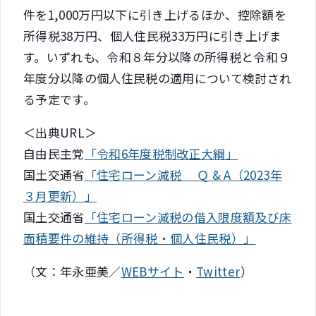
件を1,000万円以下に引き上げるほか、控除額を
所得税38万円、個人住民税33万円に引き上げま
す。いずれも、令和８年分以降の所得税と令和９
年度分以降の個人住民税の適用について検討され
る予定です。
＜出典URL＞
自由民主党
「令和6年度税制改正大綱」
国土交通省
「住宅ローン減税 Ｑ & A（2023年
３月更新）」
国土交通省
「住宅ローン減税の借入限度額及び床
面積要件の維持（所得税・個人住民税）」
（文：年永亜美／
WEBサイト
・
Twitter
）