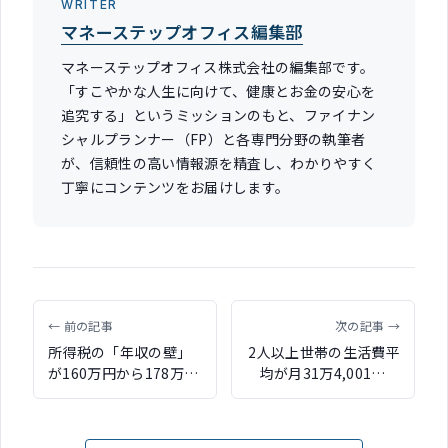
WRITER
マネーステップオフィス編集部
マネーステップオフィス株式会社の編集部です。
「すこやかな人生に向けて、健康とお金の安心を
追究する」というミッションのもと、ファイナン
シャルプランナー（FP）と各専門分野の執筆者
が、信頼性の高い情報源を精査し、わかりやすく
丁寧にコンテンツをお届けします。
← 前の記事
次の記事 →
所得税の「年収の壁」
2人以上世帯の生活費平
が160万円から178万円
均が月31万4,001円で
に引き上げ 物価に連
4.6％増加 2025年家計
動した控除額調整の仕
調査
組みも創設