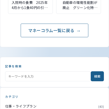
入院時の食費 2025年
自動車の環境性能割が
4月から1食40円の引き
廃止 グリーン化特例
上げ検討 米価格など
は延長へ 令和8年度税
の物価上昇への対応
制改正大綱より
マネーコラム一覧に戻る
記事を検索
検索
カテゴリ
仕事・ライフプラン
(43)