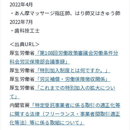
2022年4月
・あん摩マッサージ指圧師、はり師又はきゅう師
2022年7月
・歯科技工士
＜出典URL＞
厚生労働省
「第108回労働政策審議会労働条件分
科会労災保険部会議事録」
厚生労働省
「特別加入制度とは何ですか。」
厚生労働省
「労災補償・労働保険徴収関係」
厚生労働省
「これまでの特別加入の拡大につい
て」
内閣官房
「特定受託事業者に係る取引の適正化等
に関する法律（フリーランス・事業者間取引適正
化等法）等に係る取組について」