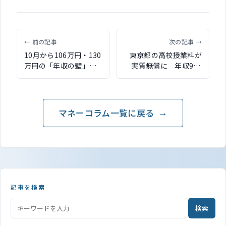
← 前の記事
次の記事 →
10月から106万円・130
東京都の高校授業料が
万円の「年収の壁」対
実質無償に 年収910
策が開始 一時的な収
万円目安の所得制限を
入増加は扶養認定に影
撤廃
響せず
マネーコラム一覧に戻る
記事を検索
検索