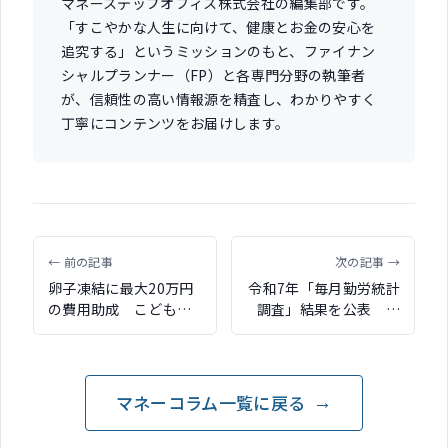
マネーステップオフィス株式会社の編集部です。
「すこやかな人生に向けて、健康とお金の安心を
追究する」というミッションのもと、ファイナン
シャルプランナー（FP）と各専門分野の執筆者
が、信頼性の高い情報源を精査し、わかりやすく
丁寧にコンテンツをお届けします。
← 前の記事
次の記事 →
卵子凍結に最大20万円
令和7年「毎月勤労統計
の費用助成 こども家
調査」結果を公表 現
庭庁が都道府県にモデ
金給与総額は増加する
ル事業の募集を開始
一方、実質賃金の減少
が続く
マネーコラム一覧に戻る