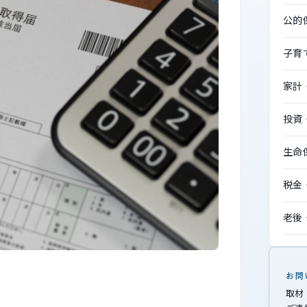
公的
子育
家計
投資
生命
税金
老後
お問
取材