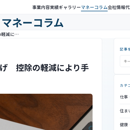
事業内容
実績ギャラリー
マネーコラム
会社情報
代
マネーコラム
協会けんぽの保険料率が引き下げ 控除の軽減により手取り増が見込まれる
記事
げ 控除の軽減により手
カテ
仕事
住ま
健康