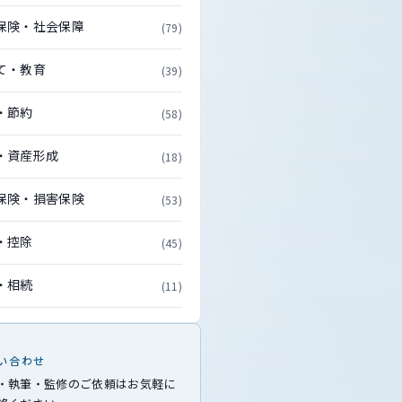
保険・社会保障
(79)
て・教育
(39)
・節約
(58)
・資産形成
(18)
保険・損害保険
(53)
・控除
(45)
・相続
(11)
い合わせ
・執筆・監修のご依頼はお気軽に