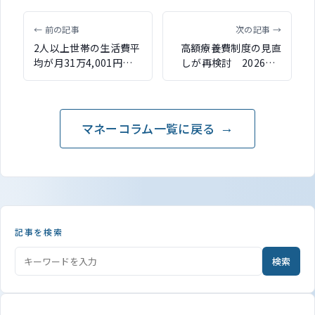
← 前の記事
次の記事 →
2人以上世帯の生活費平
高額療養費制度の見直
均が月31万4,001円で
しが再検討 2026年8
4.6％増加 2025年家計
月に所得区分の細分化
調査
や年間上限導入の実施
を目指す
マネーコラム一覧に戻る
記事を検索
検索