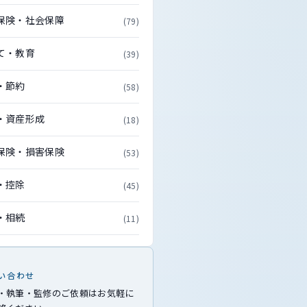
保険・社会保障
(79)
て・教育
(39)
・節約
(58)
・資産形成
(18)
保険・損害保険
(53)
・控除
(45)
・相続
(11)
い合わせ
・執筆・監修のご依頼はお気軽に