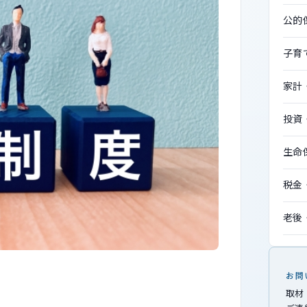
公的
子育
家計
投資
生命
税金
老後
お問
取材