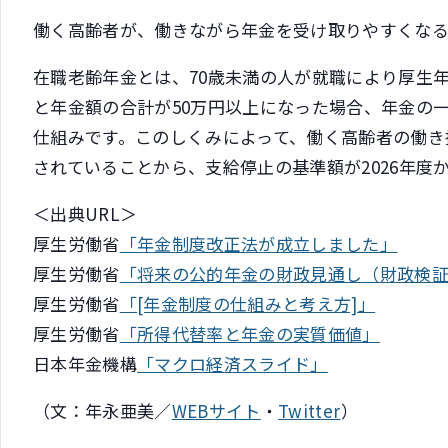
働く高齢者が、働きながら年金を受け取りやすくなる
在職老齢年金とは、70歳未満の人が就職により厚生
と年金額の合計が50万円以上になった場合、年金の
仕組みです。このしくみによって、働く高齢者の働き
されていることから、支給停止の基準額が2026年度か
＜出典URL＞
厚生労働省
「年金制度改正法が成立しました」
厚生労働省
「将来の公的年金の財政見通し（財政検
厚生労働省
「[年金制度の仕組みと考え方]」
厚生労働省
「所得代替率と年金の実質価値」
日本年金機構
「マクロ経済スライド」
（文：年永亜美／
WEBサイト
・
Twitter
）