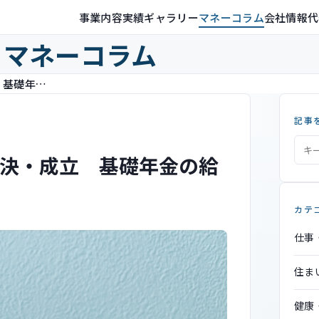
事業内容
実績ギャラリー
マネーコラム
会社情報
代
マネーコラム
年金制度の改正法案が国会で可決・成立 基礎年金の給付水準底上げなど
記事
決・成立 基礎年金の給
カテ
仕事
住ま
健康