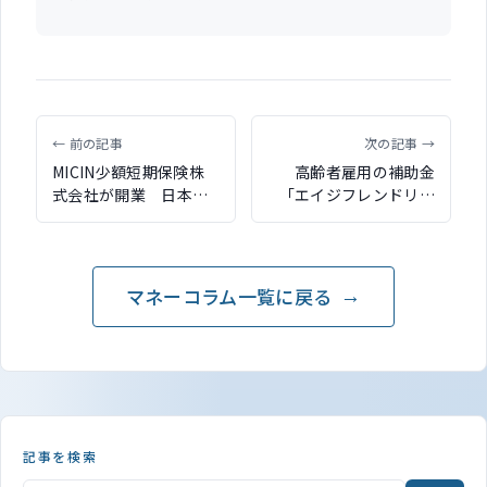
← 前の記事
次の記事 →
MICIN少額短期保険株
高齢者雇用の補助金
式会社が開業 日本初
「エイジフレンドリー
の乳がん・子宮頸が
補助金」の締切が10月
ん・子宮体がん経験者
末に迫る
向け保険を発売
マネーコラム一覧に戻る
記事を検索