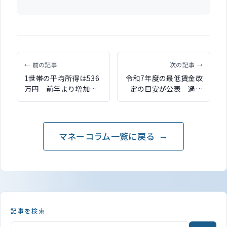
← 前の記事
次の記事 →
1世帯の平均所得は536
令和7年度の最低賃金改
万円 前年より増加
定の目安が公表 過去
も、所得平均を下回る
最高の6.0％引き上げを
世帯が6割超 国民生活
提言
基礎調査
マネーコラム一覧に戻る
記事を検索