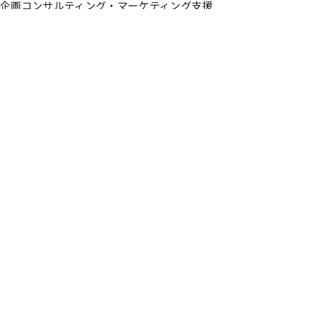
企画コンサルティング・マーケティング支援
講演・動画出演
実績ギャラリー
コンテンツ
お知らせ
マネーコラム
ポッドキャスト
お問い合わせ
お問い合わせ
メディア関係者のみなさま向けお問い合わせ
メディア関係者の方へ