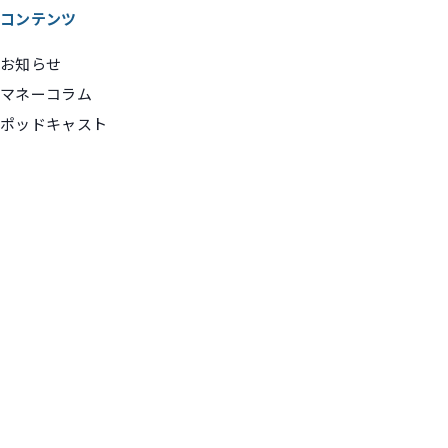
コンテンツ
お知らせ
マネーコラム
ポッドキャスト
お問い合わせ
お問い合わせ
メディア関係者のみなさま向けお問い合わせ
メディア関係者の方へ
© 2026 Money Step Office Co., Ltd. All Rights Reserved.
マネーステップオフィス株式会社