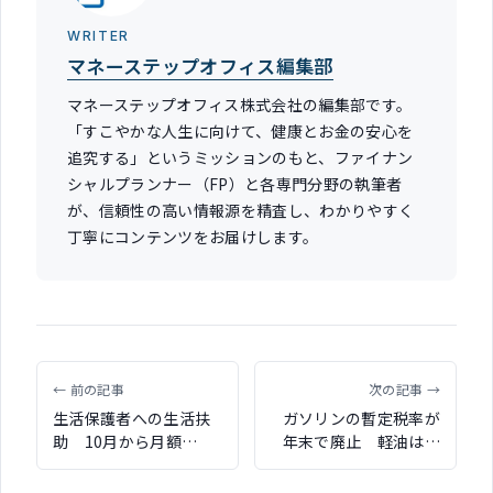
WRITER
マネーステップオフィス編集部
マネーステップオフィス株式会社の編集部です。
「すこやかな人生に向けて、健康とお金の安心を
追究する」というミッションのもと、ファイナン
シャルプランナー（FP）と各専門分野の執筆者
が、信頼性の高い情報源を精査し、わかりやすく
丁寧にコンテンツをお届けします。
← 前の記事
次の記事 →
生活保護者への生活扶
ガソリンの暫定税率が
助 10月から月額
年末で廃止 軽油は来
1,500円加算 生活扶助
年4月に廃止へ
の臨時的・特例的措置