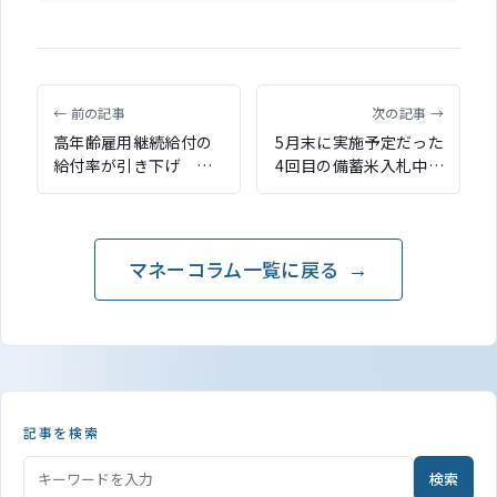
← 前の記事
次の記事 →
高年齢雇用継続給付の
5月末に実施予定だった
給付率が引き下げ 賃
4回目の備蓄米入札中止
金低下率に応じて0～
へ 農林水産大臣記者
10％を支給
会見で発表
マネーコラム一覧に戻る
記事を検索
検索