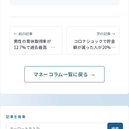
← 前の記事
次の記事 →
男性の育休取得率が
コロナショックで貯金
12.7%で過去最高 厚
額が減った人が20%
労省「令和2年度雇用均
「コロナ禍における金
等基本調査」
融の価値観調査」結果
が公表
マネーコラム一覧に戻る
記事を検索
検索