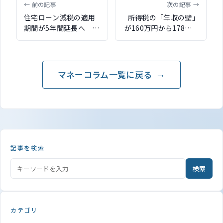
← 前の記事
次の記事 →
住宅ローン減税の適用
所得税の「年収の壁」
期間が5年間延長へ 省
が160万円から178万円
エネ要件を満たした既
に引き上げ 物価に連
存住宅の限度額など拡
動した控除額調整の仕
充
組みも創設
マネーコラム一覧に戻る
記事を検索
検索
カテゴリ