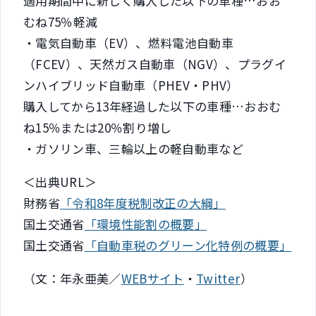
適用期間中に新しく購入した以下の車種…おお
むね75％軽減
・電気自動車（EV）、燃料電池自動車
（FCEV）、天然ガス自動車（NGV）、プラグイ
ンハイブリッド自動車（PHEV・PHV）
購入してから13年経過した以下の車種…おおむ
ね15％または20％割り増し
・ガソリン車、三輪以上の軽自動車など
＜出典URL＞
財務省
「令和8年度税制改正の大綱」
国土交通省
「環境性能割の概要」
国土交通省
「自動車税のグリーン化特例の概要」
（文：年永亜美／
WEBサイト
・
Twitter
）