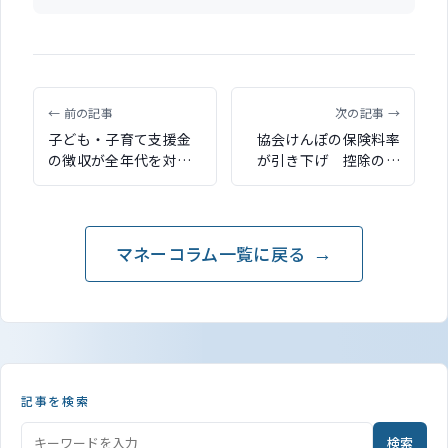
← 前の記事
次の記事 →
子ども・子育て支援金
協会けんぽの保険料率
の徴収が全年代を対象
が引き下げ 控除の軽
に4月より開始 こども
減により手取り増が見
誰でも通園制度の財源
込まれる
などに活用
マネーコラム一覧に戻る
記事を検索
検索