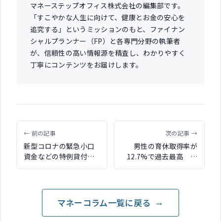
マネーステップオフィス株式会社の編集部です。
「すこやかな人生に向けて、健康とお金の安心を
追究する」というミッションのもと、ファイナン
シャルプランナー（FP）と各専門分野の執筆者
が、信頼性の高い情報源を精査し、わかりやすく
丁寧にコンテンツをお届けします。
← 前の記事
次の記事 →
新型コロナの緊急小口
男性の育休取得率が
資金などの特例貸付
12.7%で過去最高 厚
受付が11月まで延長
労省「令和2年度雇用均
累計貸付額は1兆円を突
等基本調査」
破
マネーコラム一覧に戻る