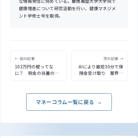
な情報発信に努めている。慶應義塾大学大学院で
健康増進について研究活動を行い、健康マネジメ
ント学修士号を取得。
← 前の記事
次の記事 →
103万円の壁ってな
AIにより最短30分で保
に？ 税金の扶養のし
険金受け取り 業界初
くみを、CFPファイナ
の医療保険を損保ジャ
ンシャルプランナーが
パンが発売
わかりやすく解説
マネーコラム一覧に戻る