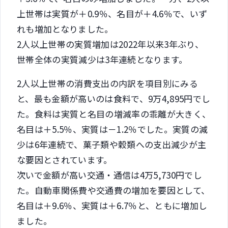
上世帯は実質が＋0.9％、名目が＋4.6％で、いず
れも増加となりました。
2人以上世帯の実質増加は2022年以来3年ぶり、
世帯全体の実質減少は3年連続となります。
2人以上世帯の消費支出の内訳を項目別にみる
と、最も金額が高いのは食料で、9万4,895円でし
た。食料は実質と名目の増減率の乖離が大きく、
名目は＋5.5％、実質は－1.2％でした。実質の減
少は6年連続で、菓子類や穀類への支出減少が主
な要因とされています。
次いで金額が高い交通・通信は4万5,730円でし
た。自動車関係費や交通費の増加を要因として、
名目は＋9.6％、実質は＋6.7％と、ともに増加し
ました。