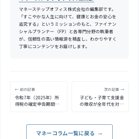
マネーステップオフィス株式会社の編集部です。
「すこやかな人生に向けて、健康とお金の安心を
追究する」というミッションのもと、ファイナン
シャルプランナー（FP）と各専門分野の執筆者
が、信頼性の高い情報源を精査し、わかりやすく
丁寧にコンテンツをお届けします。
← 前の記事
次の記事 →
令和7年（2025年）所
子ども・子育て支援金
得税の確定申告期間が
の徴収が全年代を対象
開始 今年度は基礎控
に4月より開始 こども
除や扶養控除が引き上
誰でも通園制度の財源
げ
などに活用
マネーコラム一覧に戻る