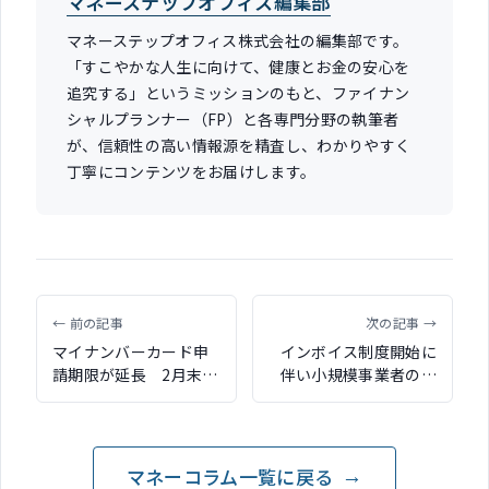
マネーステップオフィス編集部
マネーステップオフィス株式会社の編集部です。
「すこやかな人生に向けて、健康とお金の安心を
追究する」というミッションのもと、ファイナン
シャルプランナー（FP）と各専門分野の執筆者
が、信頼性の高い情報源を精査し、わかりやすく
丁寧にコンテンツをお届けします。
← 前の記事
次の記事 →
マイナンバーカード申
インボイス制度開始に
請期限が延長 2月末ま
伴い小規模事業者の消
での申請でマイナポイ
費税に軽減措置 2023
ント付与対象に
年10月から3年間
マネーコラム一覧に戻る