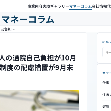
事業内容
実績ギャラリー
マネーコラム
会社情報
代
マネーコラム
75歳以上の医療費 2割負担の人の通院自己負担が10月から引き上げ 後期高齢者医療制度の配慮措置が9月末で終了
記事
人の通院自己負担が10月
制度の配慮措置が9月末
カテ
仕事
住ま
健康