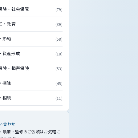
保険・社会保障
(79)
て・教育
(39)
・節約
(58)
・資産形成
(18)
保険・損害保険
(53)
・控除
(45)
・相続
(11)
い合わせ
・執筆・監修のご依頼はお気軽に