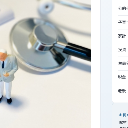
公的
子育
家計
投資
生命
税金
老後
お問
取材