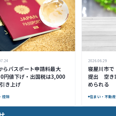
07.24
2026.06.29
からパスポート申請料最大
寝屋川市で
000円値下げ・出国税は3,000
提出 空き
引き上げ
められる
・控除
住まい・不動産
せ