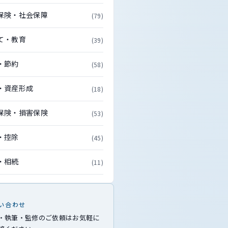
保険・社会保障
(79)
て・教育
(39)
・節約
(58)
・資産形成
(18)
保険・損害保険
(53)
・控除
(45)
・相続
(11)
い合わせ
・執筆・監修のご依頼はお気軽に