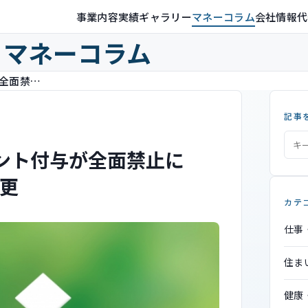
事業内容
実績ギャラリー
マネーコラム
会社情報
代
マネーコラム
9月末でふるさと納税でのポイント付与が全面禁止に 制度の適正実施を目的とした変更
記事
イント付与が全面禁止に
更
カテ
仕事
住ま
健康