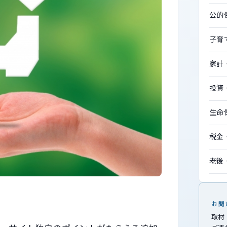
公的
子育
家計
投資
生命
税金
老後
お問
取材