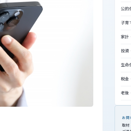
公的
子育
家計
投資
生命
税金
老後
お問
取材