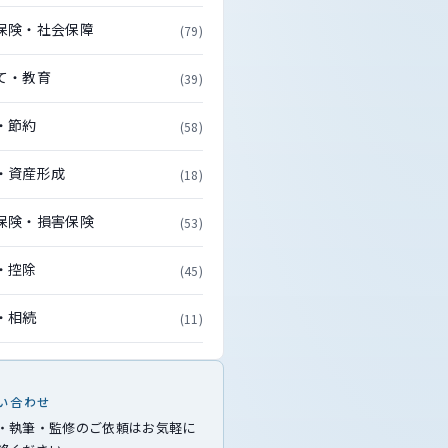
保険・社会保障
(79)
て・教育
(39)
・節約
(58)
・資産形成
(18)
保険・損害保険
(53)
・控除
(45)
・相続
(11)
い合わせ
・執筆・監修のご依頼はお気軽に