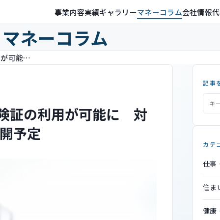
事業内容
実績ギャラリー
マネーコラム
会社情報
代
マネーコラム
9月19日からスマホでマイナ保険証の利用が可能に 対象医療機関は厚労省サイトで公開予定
記事
保険証の利用が可能に 対
開予定
カテ
仕事
住ま
健康