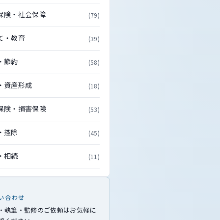
保険・社会保障
(79)
て・教育
(39)
・節約
(58)
・資産形成
(18)
保険・損害保険
(53)
・控除
(45)
・相続
(11)
い合わせ
・執筆・監修のご依頼はお気軽に