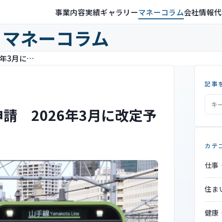
事業内容
実績ギャラリー
マネーコラム
会社情報
代
マネーコラム
JR東日本の運賃が引き上げを申請 2026年3月に改定予定
記事
請 2026年3月に改定予
カテ
仕事
住ま
健康