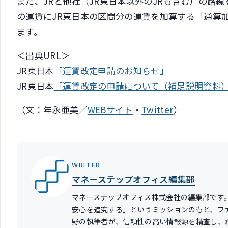
また、JRと他社（JR東日本以外のJRも含む）の路
の運賃にJR東日本の区間分の運賃を加算する「通算
ます。
＜出典URL＞
JR東日本
「運賃改定申請のお知らせ」
JR東日本
「運賃改定の申請について（補足説明資料
（文：年永亜美／
WEBサイト
・
Twitter
）
WRITER
マネーステップオフィス編集部
マネーステップオフィス株式会社の編集部です
安心を追究する」というミッションのもと、フ
野の執筆者が、信頼性の高い情報源を精査し、