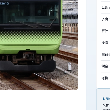
公的
子育
家計
投資
生命
税金
老後
お問
取材