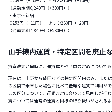
IC209円（+10円）、きっぷ210円（+10円）
（通勤定期6,240円（+300円））
・東京～新宿
IC253円（+11円）、きっぷ260円（+20円）
（通勤定期7,840円（+580円））
山手線内運賃・特定区間を廃止
賃率改定と同時に、運賃体系や区間の定めについても
現在は、上野から成田などの特定区間内のみ、また
の区間で乗車した場合に比べて低廉な運賃で利用がで
この区分について、運賃改定に合わせて見直しが行わ
賃については通常の運賃と同様の取り扱いがされるよ