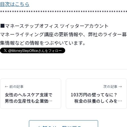
目次はこちら
*****************************************************
■マネーステップオフィス ツイッターアカウント
マネーライティング講座の更新情報や、弊社のライター募
集情報などの情報をつぶやいています。
← 前の記事
次の記事 →
女性のヘルスケア支援で
103万円の壁ってなに？
男性の生産性も企業価値
税金の扶養のしくみを、
もアップ？働き方改革の
CFPファイナンシャルプラ
新視点（アゴラ×AIG 転ば
ンナーがわかりやすく解
ぬ先のチエ 第8回で記事執
説
筆）