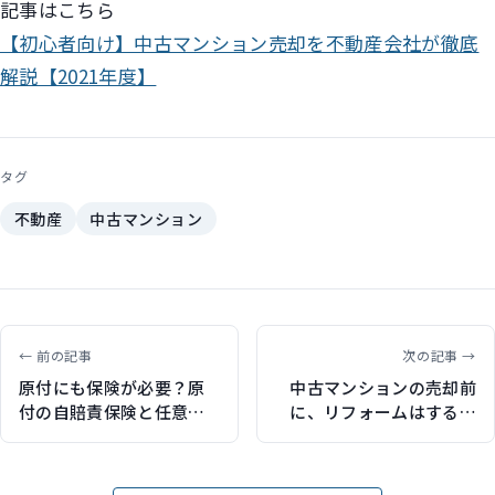
記事はこちら
【初心者向け】中古マンション売却を不動産会社が徹底
解説【2021年度】
タグ
不動産
中古マンション
← 前の記事
次の記事 →
原付にも保険が必要？原
中古マンションの売却前
付の自賠責保険と任意保
に、リフォームはするべ
険をまとめて解説（保険
き？（Myアセット様「不
比較ライフィで記事執
動産投資の副読本」で記
筆）
事監修）