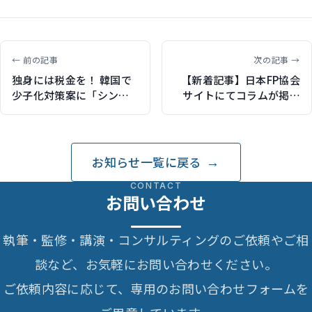
← 前の記事
次の記事 →
独身には税金を！ 韓国で
【新着記事】日本FP協会
少子化対策案に「シング
サイトにてコラムが掲載
ル税」の噂で批判が殺到
されました「パート主婦
が気になる「年収の
壁」 2016年からは
「106万円の壁」が追加
お知らせ一覧に戻る
に」
CONTACT
お問い合わせ
執筆・監修・講演・コンサルティングのご依頼やご相
談など、お気軽にお問い合わせください。
ご依頼内容に応じて、専用のお問い合わせフォームを