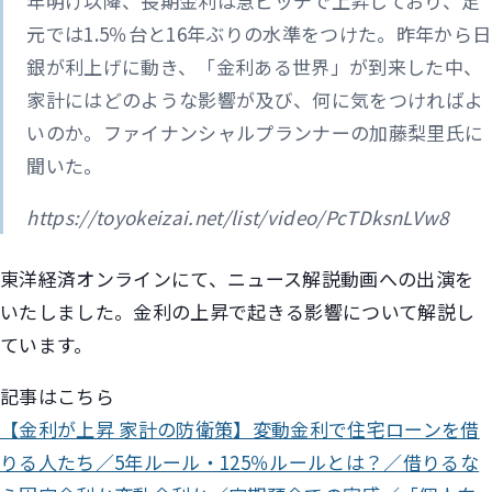
年明け以降、長期金利は急ピッチで上昇しており、足
元では1.5％台と16年ぶりの水準をつけた。昨年から日
銀が利上げに動き、「金利ある世界」が到来した中、
家計にはどのような影響が及び、何に気をつければよ
いのか。ファイナンシャルプランナーの加藤梨里氏に
聞いた。
https://toyokeizai.net/list/video/PcTDksnLVw8
東洋経済オンラインにて、ニュース解説動画への出演を
いたしました。金利の上昇で起きる影響について解説し
ています。
記事はこちら
【金利が上昇 家計の防衛策】変動金利で住宅ローンを借
りる人たち／5年ルール・125％ルールとは？／借りるな