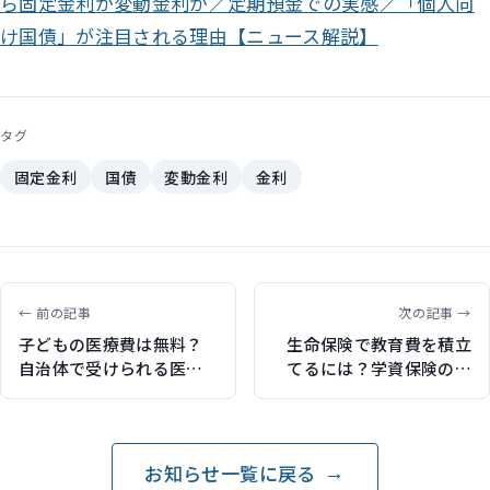
ら固定金利か変動金利か／定期預金での実感／「個人向
け国債」が注目される理由【ニュース解説】
タグ
固定金利
国債
変動金利
金利
← 前の記事
次の記事 →
子どもの医療費は無料？
生命保険で教育費を積立
自治体で受けられる医療
てるには？学資保険の代
費助成制度をFPが解説
わりになる保険も解説
（保険比較ライフィで記
（保険比較ライフィで記
事執筆）
事執筆）
お知らせ一覧に戻る