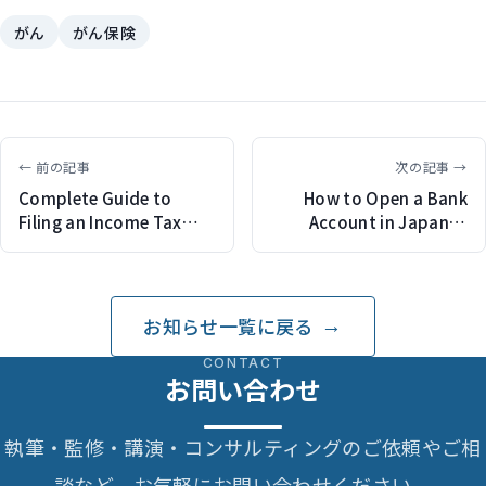
がん
がん保険
← 前の記事
次の記事 →
Complete Guide to
How to Open a Bank
Filing an Income Tax
Account in Japan: A
Return in
Complete Guide for
Japan（belonging
Foreign
JAPANで記事監修）
Residents（belonging
JAPANで記事監修）
お知らせ一覧に戻る
CONTACT
お問い合わせ
執筆・監修・講演・コンサルティングのご依頼やご相
談など、お気軽にお問い合わせください。