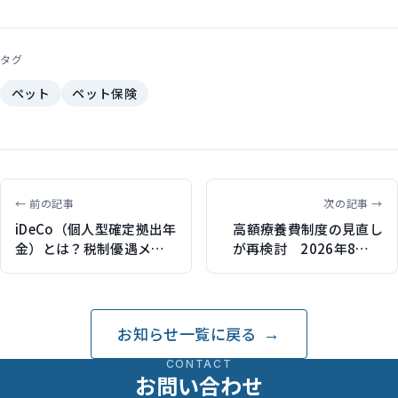
タグ
ペット
ペット保険
← 前の記事
次の記事 →
iDeCo（個人型確定拠出年
高額療養費制度の見直し
金）とは？税制優遇メリ
が再検討 2026年8月に
ットや注意点の基本を解
所得区分の細分化や年間
説（保険ジャンバラヤで
上限導入の実施を目指す
記事執筆）
お知らせ一覧に戻る
CONTACT
お問い合わせ