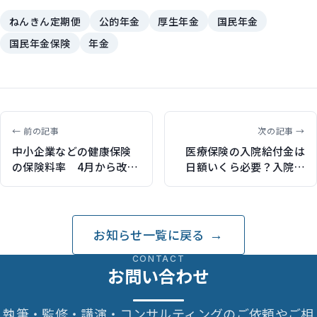
ねんきん定期便
公的年金
厚生年金
国民年金
国民年金保険
年金
← 前の記事
次の記事 →
中小企業などの健康保険
医療保険の入院給付金は
の保険料率 4月から改定
日額いくら必要？入院費
28府県が引き上げ（保険
用のデータをもとに解説
比較ライフィで記事執
（保険比較ライフィで記
筆）
事執筆）
お知らせ一覧に戻る
CONTACT
お問い合わせ
執筆・監修・講演・コンサルティングのご依頼やご相