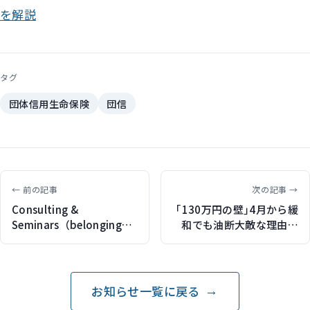
を解説
タグ
団体信用生命保険
団信
← 前の記事
次の記事 →
Consulting &
｢130万円の壁｣4月から緩
Seminars（belonging
和でも油断大敵な理由
JAPANセミナーへ登壇）
鉄道運賃値上げ､106万円
の壁…扶養から外れる意
外な盲点（東洋経済オン
ラインで記事執筆）
お知らせ一覧に戻る