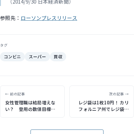
（2014/9/30 日本経済新聞）
参照先：
ローソンプレスリリース
タグ
コンビニ
スーパー
買収
← 前の記事
次の記事 →
女性管理職は結局増えな
レジ袋は1枚10円！ カリ
い？ 登用の数値目標が
フォルニア州でレジ袋が
見送りへ
法律で禁止されます