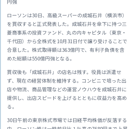
円強
ローソンは30日、高級スーパーの成城石井（横浜市）
を買収すると正式発表した。成城石井を傘下に持つ三
菱商事系の投資ファンド、丸の内キャピタル（東京・
千代田）から全株式を10月31日付で譲り受けることで
合意した。株式取得額は363億円で、有利子負債を含
めた総額は550億円強となる。
買収後も「成城石井」の店名は残す。役員は派遣せ
ず、現在の経営体制を維持する。コンビニで培った出
店や物流、商品管理などの運営ノウハウを成城石井に
提供し、出店スピードを上げるとともに収益力を高め
る。
30日午前の東京株式市場では日経平均株価が反落する
中、ローソン株は一時前日比１％高の7680円まで上昇