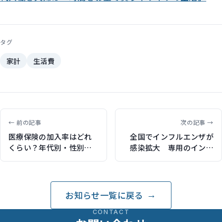
タグ
家計
生活費
← 前の記事
次の記事 →
医療保険の加入率はどれ
全国でインフルエンザが
くらい？年代別・性別・
感染拡大 専用のインフ
ライフステージ別に解説
ルエンザ保険、2025年の
（保険ジャンバラヤで記
動向（保険比較ライフィ
事執筆）
で記事執筆）
お知らせ一覧に戻る
CONTACT