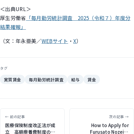
＜出典URL＞
厚生労働省
「毎月勤労統計調査 2025（令和７）年度分
結果確報」
（文：年永亜美／
WEBサイト
・
X
）
タグ
実質賃金
毎月勤労統計調査
給与
賃金
← 前の記事
次の記事 →
医療保険制度改正法が成
How to Apply for
立 高額療養費制度の見
Furusato Nozei in