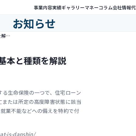
事業内容
実績ギャラリー
マネーコラム
会社情報
代
お知らせ
団体信用生命保険（団信）とは？基本と種類を解説（保険ジャンバラヤで記事執筆）
基本と種類を解説
する生命保険の一つで、住宅ローン
亡または所定の高度障害状態に該当
や就業不能などへの備えを特約で付
at-is-danshin/