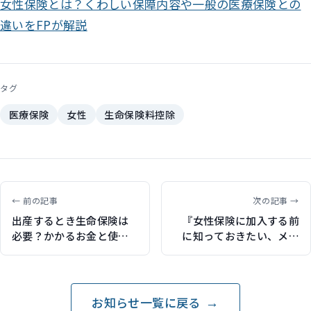
女性保険とは？くわしい保障内容や一般の医療保険との
違いをFPが解説
タグ
医療保険
女性
生命保険料控除
← 前の記事
次の記事 →
出産するとき生命保険は
『女性保険に加入する前
必要？かかるお金と使え
に知っておきたい、メリ
る公的制度も合わせてく
ットと注意点をFPが解
わしく解説（保険比較ラ
説』保険比較ライフィ｜
イフィで記事執筆）
記事執筆
お知らせ一覧に戻る