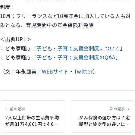
制度」
10月：フリーランスなど国民年金に加入している人も対
象となる、育児期間中の年金保険料免除
＜出典URL＞
こども家庭庁
「子ども・子育て支援金制度について」
こども家庭庁
「子ども・子育て支援金制度のQ&A」
（文：年永亜美／
WEBサイト
・
Twitter
）
← 前の記事
次の記事 →
2人以上世帯の生活費平均
がん保険の選び方は？定
が月31万4,001円で4.6％
期型と終身型の違いにつ
増加 2025年家計調査
いても解説（保険ジャン