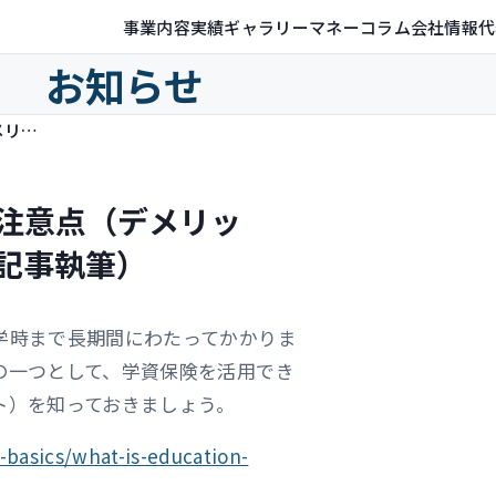
事業内容
実績ギャラリー
マネーコラム
会社情報
代
お知らせ
学資保険とは？特徴とメリット・注意点（デメリット）を解説（保険ジャンバラヤで記事執筆）
注意点（デメリッ
記事執筆）
学時まで長期間にわたってかかりま
の一つとして、学資保険を活用でき
ト）を知っておきましょう。
-basics/what-is-education-