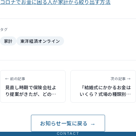
コロナでお金に困る人が家計から絞り出す方法
タグ
家計
東洋経済オンライン
← 前の記事
次の記事 →
見直し時期で保険会社よ
『結婚式にかかるお金は
り提案がきたが、どのプ
いくら？式場の種類別の
ランがいいか分からない
金額や海外挙式の費用例
（保険比較ライフィで記
も』保険チャンネル（リ
事執筆）
クルート）｜記事執筆
お知らせ一覧に戻る
CONTACT