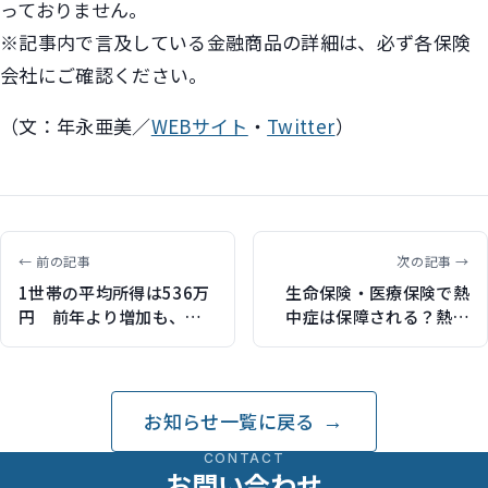
っておりません。
※記事内で言及している金融商品の詳細は、必ず各保険
会社にご確認ください。
（文：年永亜美／
WEBサイト
・
Twitter
）
← 前の記事
次の記事 →
1世帯の平均所得は536万
生命保険・医療保険で熱
円 前年より増加も、所
中症は保障される？熱中
得平均を下回る世帯が6割
症の保険対象について解
超 国民生活基礎調査
説（保険比較ライフィで
記事執筆）
お知らせ一覧に戻る
CONTACT
お問い合わせ